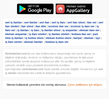
seri iş ilanları
|
seri ilanlar
|
seri ilan
|
seri iş ilanı
|
seri ilan sitesi
|
ilan ver
|
seri
ilan siteleri
|
ilan sitesi
|
ilan ekle
|
ücretsiz ilan ver
|
ücretsiz iş ilanı ver
|
iş
ilanı ver
|
iş ilanları
|
iş ilanı
|
iş ilanları sitesi
|
iş arayanlar
|
eleman ilanı ver
|
eleman arayanlar
|
iş ilanı siteleri
|
iş ilanları siteleri
|
bedava ilan ver
|
part
time iş ilanları
|
iş bulma sitesi
|
eleman bulma sitesi
|
kariyer
|
eleman
|
işçi
|
iş ilanı verme
|
eleman ilanları
|
bedava iş ilanı ver
Seriisilanlari.com
'da yer alan kullanıcıların oluşturduğu tüm içerik, görüş ve
bilgilerin doğruluğu, eksiksiz ve değişmez olduğu, yayınlaması ile ilgili yasal
yükümlülükler içeriği oluşturan kullanıcıya aittir. Bu içeriğin, görüş ve bilgilerin
yalnışlık, eksiklik veya yasalarla düzenlenmiş kurallara
aykırılığından
seriisilanlari.com
hiçbir şekilde sorumlu değildir. Sorularınız için
seri
iş ilanları
sitesindeki ilan sahibi ile iletişime geçebilirsiniz.
Sitemizi kullanarak çerezlere izin vermiş olursunuz.
Çerez politikamız için tıklayın.