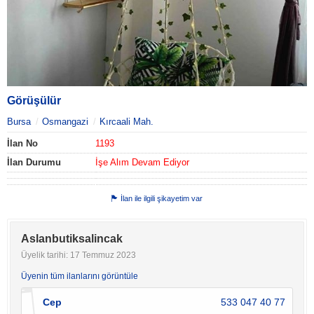
Görüşülür
Bursa
Osmangazi
Kırcaali Mah.
İlan No
1193
İlan Durumu
İşe Alım Devam Ediyor
İlan ile ilgili şikayetim var
Aslanbutiksalincak
Üyelik tarihi: 17 Temmuz 2023
Üyenin tüm ilanlarını görüntüle
Cep
533 047 40 77