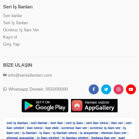
Seri İş İlanları
Seri ilanlar
Seri İş İlanları
Ücretsiz İş İlanı Ver
Kayıt ol
Giriş Yap
BİZE ULAŞIN
info@seriisilanlari.com
Whatsapp Destek: 055000000
seri iş ilanları
|
seri ilanlar
|
seri ilan
|
seri iş ilanı
|
seri ilan sitesi
|
ilan ver
|
seri
ilan siteleri
|
ilan sitesi
|
ilan ekle
|
ücretsiz ilan ver
|
ücretsiz iş ilanı ver
|
iş
ilanı ver
|
iş ilanları
|
iş ilanı
|
iş ilanları sitesi
|
iş arayanlar
|
eleman ilanı ver
|
eleman arayanlar
|
iş ilanı siteleri
|
iş ilanları siteleri
|
bedava ilan ver
|
part