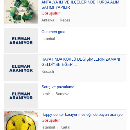
ANTALYA İLİ VE İLÇELERİNDE HURDA ALIM
SATIMI YAPILIR
Görüşülür
Antalya
Kepez
Gurumen gıda
İstanbul
HAYATINDA KÖKLÜ DEĞİŞİMLERİN ZAMANI
GELDİYSE EĞER....
Kocaeli
Satış ve pazarlama
İzmir
Bornova
Happy center kasiyer mesleğinde bayan aranıyor
Görüşülür
İstanbul
Kartal