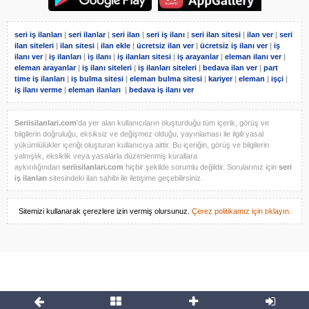
seri iş ilanları
|
seri ilanlar
|
seri ilan
|
seri iş ilanı
|
seri ilan sitesi
|
ilan ver
|
seri
ilan siteleri
|
ilan sitesi
|
ilan ekle
|
ücretsiz ilan ver
|
ücretsiz iş ilanı ver
|
iş
ilanı ver
|
iş ilanları
|
iş ilanı
|
iş ilanları sitesi
|
iş arayanlar
|
eleman ilanı ver
|
eleman arayanlar
|
iş ilanı siteleri
|
iş ilanları siteleri
|
bedava ilan ver
|
part
time iş ilanları
|
iş bulma sitesi
|
eleman bulma sitesi
|
kariyer
|
eleman
|
işçi
|
iş ilanı verme
|
eleman ilanları
|
bedava iş ilanı ver
Seriisilanlari.com
'da yer alan kullanıcıların oluşturduğu tüm içerik, görüş ve
bilgilerin doğruluğu, eksiksiz ve değişmez olduğu, yayınlaması ile ilgili yasal
yükümlülükler içeriği oluşturan kullanıcıya aittir. Bu içeriğin, görüş ve bilgilerin
yalnışlık, eksiklik veya yasalarla düzenlenmiş kurallara
aykırılığından
seriisilanlari.com
hiçbir şekilde sorumlu değildir. Sorularınız için
seri
iş ilanları
sitesindeki ilan sahibi ile iletişime geçebilirsiniz.
Sitemizi kullanarak çerezlere izin vermiş olursunuz.
Çerez politikamız için tıklayın.