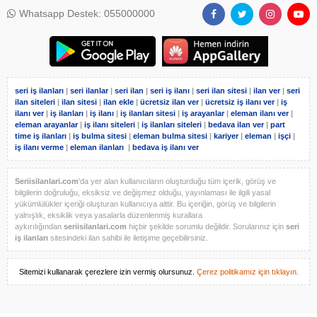
Whatsapp Destek: 055000000
seri iş ilanları
|
seri ilanlar
|
seri ilan
|
seri iş ilanı
|
seri ilan sitesi
|
ilan ver
|
seri
ilan siteleri
|
ilan sitesi
|
ilan ekle
|
ücretsiz ilan ver
|
ücretsiz iş ilanı ver
|
iş
ilanı ver
|
iş ilanları
|
iş ilanı
|
iş ilanları sitesi
|
iş arayanlar
|
eleman ilanı ver
|
eleman arayanlar
|
iş ilanı siteleri
|
iş ilanları siteleri
|
bedava ilan ver
|
part
time iş ilanları
|
iş bulma sitesi
|
eleman bulma sitesi
|
kariyer
|
eleman
|
işçi
|
iş ilanı verme
|
eleman ilanları
|
bedava iş ilanı ver
Seriisilanlari.com
'da yer alan kullanıcıların oluşturduğu tüm içerik, görüş ve
bilgilerin doğruluğu, eksiksiz ve değişmez olduğu, yayınlaması ile ilgili yasal
yükümlülükler içeriği oluşturan kullanıcıya aittir. Bu içeriğin, görüş ve bilgilerin
yalnışlık, eksiklik veya yasalarla düzenlenmiş kurallara
aykırılığından
seriisilanlari.com
hiçbir şekilde sorumlu değildir. Sorularınız için
seri
iş ilanları
sitesindeki ilan sahibi ile iletişime geçebilirsiniz.
Sitemizi kullanarak çerezlere izin vermiş olursunuz.
Çerez politikamız için tıklayın.