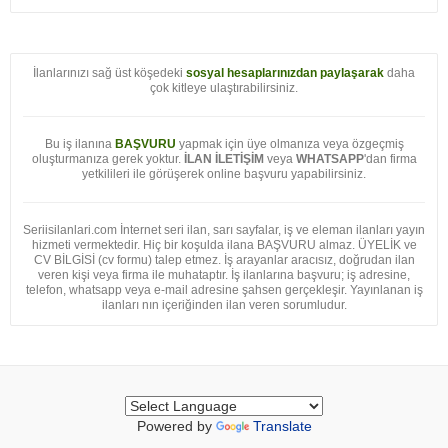
İlanlarınızı sağ üst köşedeki
sosyal hesaplarınızdan paylaşarak
daha
çok kitleye ulaştırabilirsiniz.
Bu iş ilanına
BAŞVURU
yapmak için üye olmanıza veya özgeçmiş
oluşturmanıza gerek yoktur.
İLAN İLETİŞİM
veya
WHATSAPP
'dan firma
yetkilileri ile görüşerek online başvuru yapabilirsiniz.
Seriisilanlari.com İnternet seri ilan, sarı sayfalar, iş ve eleman ilanları yayın
hizmeti vermektedir. Hiç bir koşulda ilana BAŞVURU almaz. ÜYELİK ve
CV BİLGİSİ (cv formu) talep etmez. İş arayanlar aracısız, doğrudan ilan
veren kişi veya firma ile muhataptır. İş ilanlarına başvuru; iş adresine,
telefon, whatsapp veya e-mail adresine şahsen gerçekleşir. Yayınlanan iş
ilanları nın içeriğinden ilan veren sorumludur.
Powered by
Translate