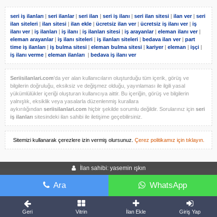
seri iş ilanları
|
seri ilanlar
|
seri ilan
|
seri iş ilanı
|
seri ilan sitesi
|
ilan ver
|
seri
ilan siteleri
|
ilan sitesi
|
ilan ekle
|
ücretsiz ilan ver
|
ücretsiz iş ilanı ver
|
iş
ilanı ver
|
iş ilanları
|
iş ilanı
|
iş ilanları sitesi
|
iş arayanlar
|
eleman ilanı ver
|
eleman arayanlar
|
iş ilanı siteleri
|
iş ilanları siteleri
|
bedava ilan ver
|
part
time iş ilanları
|
iş bulma sitesi
|
eleman bulma sitesi
|
kariyer
|
eleman
|
işçi
|
iş ilanı verme
|
eleman ilanları
|
bedava iş ilanı ver
Seriisilanlari.com
'da yer alan kullanıcıların oluşturduğu tüm içerik, görüş ve
bilgilerin doğruluğu, eksiksiz ve değişmez olduğu, yayınlaması ile ilgili yasal
yükümlülükler içeriği oluşturan kullanıcıya aittir. Bu içeriğin, görüş ve bilgilerin
yalnışlık, eksiklik veya yasalarla düzenlenmiş kurallara
aykırılığından
seriisilanlari.com
hiçbir şekilde sorumlu değildir. Sorularınız için
seri
iş ilanları
sitesindeki ilan sahibi ile iletişime geçebilirsiniz.
Sitemizi kullanarak çerezlere izin vermiş olursunuz.
Çerez politikamız için tıklayın.
İlan sahibi: yasemin ışkın
Ara
WhatsApp
Geri
Vitrin
İlan Ekle
Giriş Yap