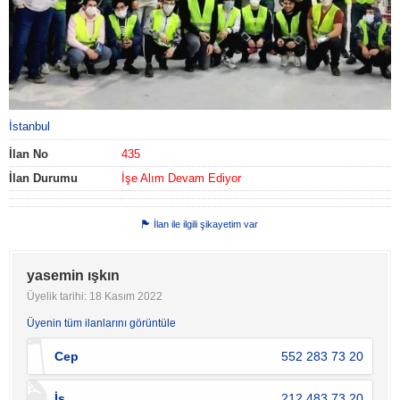
İstanbul
İlan No
435
İlan Durumu
İşe Alım Devam Ediyor
İlan ile ilgili şikayetim var
yasemin ışkın
Üyelik tarihi: 18 Kasım 2022
Üyenin tüm ilanlarını görüntüle
Cep
552 283 73 20
İş
212 483 73 20