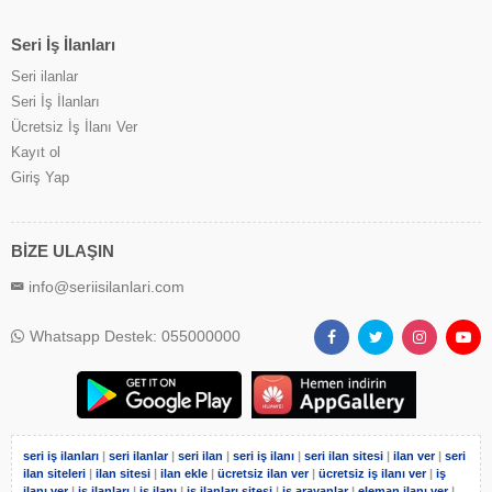
Seri İş İlanları
Seri ilanlar
Seri İş İlanları
Ücretsiz İş İlanı Ver
Kayıt ol
Giriş Yap
BİZE ULAŞIN
info@seriisilanlari.com
Whatsapp Destek: 055000000
seri iş ilanları
|
seri ilanlar
|
seri ilan
|
seri iş ilanı
|
seri ilan sitesi
|
ilan ver
|
seri
ilan siteleri
|
ilan sitesi
|
ilan ekle
|
ücretsiz ilan ver
|
ücretsiz iş ilanı ver
|
iş
ilanı ver
|
iş ilanları
|
iş ilanı
|
iş ilanları sitesi
|
iş arayanlar
|
eleman ilanı ver
|