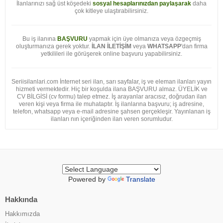
İlanlarınızı sağ üst köşedeki
sosyal hesaplarınızdan paylaşarak
daha
çok kitleye ulaştırabilirsiniz.
Bu iş ilanına
BAŞVURU
yapmak için üye olmanıza veya özgeçmiş
oluşturmanıza gerek yoktur.
İLAN İLETİŞİM
veya
WHATSAPP
'dan firma
yetkilileri ile görüşerek online başvuru yapabilirsiniz.
Seriisilanlari.com İnternet seri ilan, sarı sayfalar, iş ve eleman ilanları yayın
hizmeti vermektedir. Hiç bir koşulda ilana BAŞVURU almaz. ÜYELİK ve
CV BİLGİSİ (cv formu) talep etmez. İş arayanlar aracısız, doğrudan ilan
veren kişi veya firma ile muhataptır. İş ilanlarına başvuru; iş adresine,
telefon, whatsapp veya e-mail adresine şahsen gerçekleşir. Yayınlanan iş
ilanları nın içeriğinden ilan veren sorumludur.
Powered by
Translate
Hakkında
Hakkımızda