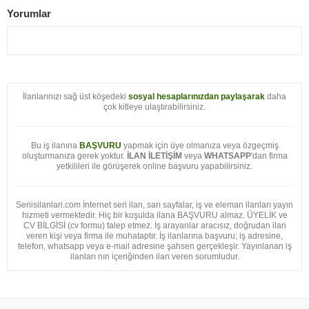
Yorumlar
İlanlarınızı sağ üst köşedeki
sosyal hesaplarınızdan paylaşarak
daha
çok kitleye ulaştırabilirsiniz.
Bu iş ilanına
BAŞVURU
yapmak için üye olmanıza veya özgeçmiş
oluşturmanıza gerek yoktur.
İLAN İLETİŞİM
veya
WHATSAPP
'dan firma
yetkilileri ile görüşerek online başvuru yapabilirsiniz.
Seriisilanlari.com İnternet seri ilan, sarı sayfalar, iş ve eleman ilanları yayın
hizmeti vermektedir. Hiç bir koşulda ilana BAŞVURU almaz. ÜYELİK ve
CV BİLGİSİ (cv formu) talep etmez. İş arayanlar aracısız, doğrudan ilan
veren kişi veya firma ile muhataptır. İş ilanlarına başvuru; iş adresine,
telefon, whatsapp veya e-mail adresine şahsen gerçekleşir. Yayınlanan iş
ilanları nın içeriğinden ilan veren sorumludur.