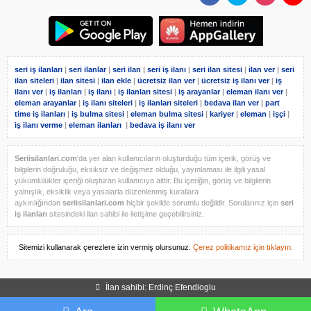
seri iş ilanları
|
seri ilanlar
|
seri ilan
|
seri iş ilanı
|
seri ilan sitesi
|
ilan ver
|
seri
ilan siteleri
|
ilan sitesi
|
ilan ekle
|
ücretsiz ilan ver
|
ücretsiz iş ilanı ver
|
iş
ilanı ver
|
iş ilanları
|
iş ilanı
|
iş ilanları sitesi
|
iş arayanlar
|
eleman ilanı ver
|
eleman arayanlar
|
iş ilanı siteleri
|
iş ilanları siteleri
|
bedava ilan ver
|
part
time iş ilanları
|
iş bulma sitesi
|
eleman bulma sitesi
|
kariyer
|
eleman
|
işçi
|
iş ilanı verme
|
eleman ilanları
|
bedava iş ilanı ver
Seriisilanlari.com
'da yer alan kullanıcıların oluşturduğu tüm içerik, görüş ve
bilgilerin doğruluğu, eksiksiz ve değişmez olduğu, yayınlaması ile ilgili yasal
yükümlülükler içeriği oluşturan kullanıcıya aittir. Bu içeriğin, görüş ve bilgilerin
yalnışlık, eksiklik veya yasalarla düzenlenmiş kurallara
aykırılığından
seriisilanlari.com
hiçbir şekilde sorumlu değildir. Sorularınız için
seri
iş ilanları
sitesindeki ilan sahibi ile iletişime geçebilirsiniz.
Sitemizi kullanarak çerezlere izin vermiş olursunuz.
Çerez politikamız için tıklayın.
İlan sahibi: Erdinç Efendioglu