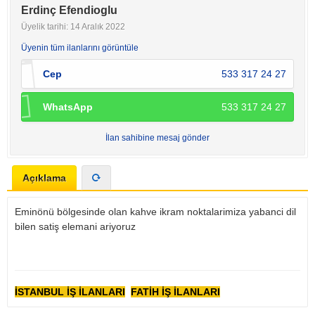
Erdinç Efendioglu
Üyelik tarihi: 14 Aralık 2022
Üyenin tüm ilanlarını görüntüle
Cep
533 317 24 27
WhatsApp
533 317 24 27
İlan sahibine mesaj gönder
Açıklama
Eminönü bölgesinde olan kahve ikram noktalarimiza yabanci dil
bilen satiş elemani ariyoruz
İSTANBUL İŞ İLANLARI
FATİH İŞ İLANLARI