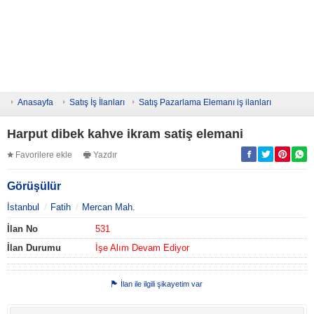
Anasayfa
Satış İş İlanları
Satış Pazarlama Elemanı iş ilanları
Harput dibek kahve ikram satiş elemani
Favorilere ekle
Yazdır
Görüşülür
İstanbul
Fatih
Mercan Mah.
İlan No
531
İlan Durumu
İşe Alım Devam Ediyor
İlan ile ilgili şikayetim var