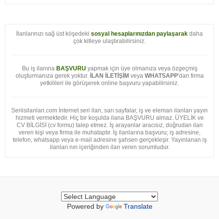
İlanlarınızı sağ üst köşedeki
sosyal hesaplarınızdan paylaşarak
daha
çok kitleye ulaştırabilirsiniz.
Bu iş ilanına
BAŞVURU
yapmak için üye olmanıza veya özgeçmiş
oluşturmanıza gerek yoktur.
İLAN İLETİŞİM
veya
WHATSAPP
'dan firma
yetkilileri ile görüşerek online başvuru yapabilirsiniz.
Seriisilanlari.com İnternet seri ilan, sarı sayfalar, iş ve eleman ilanları yayın
hizmeti vermektedir. Hiç bir koşulda ilana BAŞVURU almaz. ÜYELİK ve
CV BİLGİSİ (cv formu) talep etmez. İş arayanlar aracısız, doğrudan ilan
veren kişi veya firma ile muhataptır. İş ilanlarına başvuru; iş adresine,
telefon, whatsapp veya e-mail adresine şahsen gerçekleşir. Yayınlanan iş
ilanları nın içeriğinden ilan veren sorumludur.
Powered by
Translate