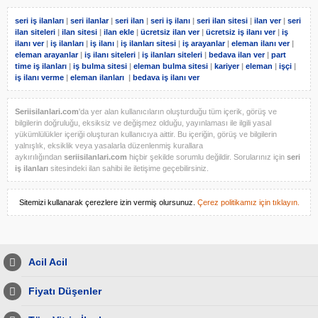
seri iş ilanları
|
seri ilanlar
|
seri ilan
|
seri iş ilanı
|
seri ilan sitesi
|
ilan ver
|
seri
ilan siteleri
|
ilan sitesi
|
ilan ekle
|
ücretsiz ilan ver
|
ücretsiz iş ilanı ver
|
iş
ilanı ver
|
iş ilanları
|
iş ilanı
|
iş ilanları sitesi
|
iş arayanlar
|
eleman ilanı ver
|
eleman arayanlar
|
iş ilanı siteleri
|
iş ilanları siteleri
|
bedava ilan ver
|
part
time iş ilanları
|
iş bulma sitesi
|
eleman bulma sitesi
|
kariyer
|
eleman
|
işçi
|
iş ilanı verme
|
eleman ilanları
|
bedava iş ilanı ver
Seriisilanlari.com
'da yer alan kullanıcıların oluşturduğu tüm içerik, görüş ve
bilgilerin doğruluğu, eksiksiz ve değişmez olduğu, yayınlaması ile ilgili yasal
yükümlülükler içeriği oluşturan kullanıcıya aittir. Bu içeriğin, görüş ve bilgilerin
yalnışlık, eksiklik veya yasalarla düzenlenmiş kurallara
aykırılığından
seriisilanlari.com
hiçbir şekilde sorumlu değildir. Sorularınız için
seri
iş ilanları
sitesindeki ilan sahibi ile iletişime geçebilirsiniz.
Sitemizi kullanarak çerezlere izin vermiş olursunuz.
Çerez politikamız için tıklayın.
Acil Acil
Fiyatı Düşenler