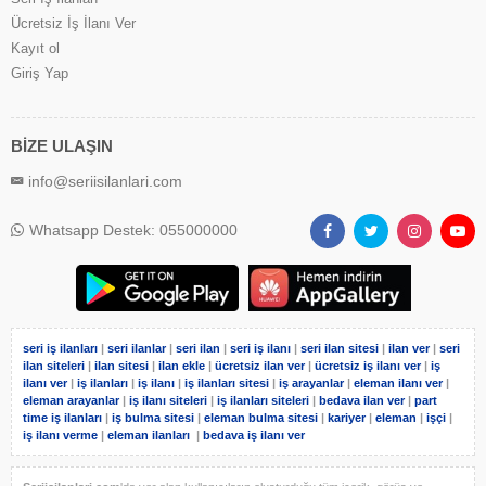
Ücretsiz İş İlanı Ver
Kayıt ol
Giriş Yap
BİZE ULAŞIN
info@seriisilanlari.com
Whatsapp Destek: 055000000
seri iş ilanları
|
seri ilanlar
|
seri ilan
|
seri iş ilanı
|
seri ilan sitesi
|
ilan ver
|
seri
ilan siteleri
|
ilan sitesi
|
ilan ekle
|
ücretsiz ilan ver
|
ücretsiz iş ilanı ver
|
iş
ilanı ver
|
iş ilanları
|
iş ilanı
|
iş ilanları sitesi
|
iş arayanlar
|
eleman ilanı ver
|
eleman arayanlar
|
iş ilanı siteleri
|
iş ilanları siteleri
|
bedava ilan ver
|
part
time iş ilanları
|
iş bulma sitesi
|
eleman bulma sitesi
|
kariyer
|
eleman
|
işçi
|
iş ilanı verme
|
eleman ilanları
|
bedava iş ilanı ver