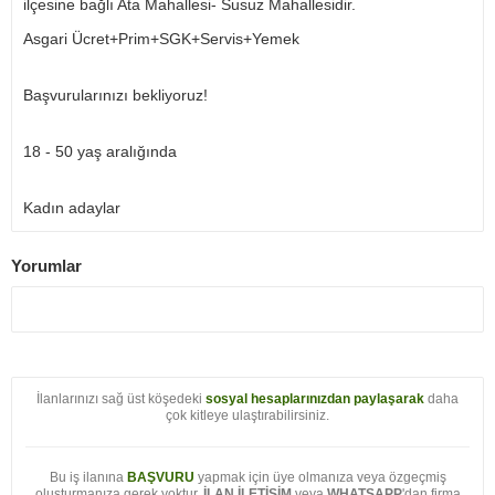
ilçesine bağlı Ata Mahallesi- Susuz Mahallesidir.
Asgari Ücret+Prim+SGK+Servis+Yemek
Başvurularınızı bekliyoruz!
18 - 50 yaş aralığında
Kadın adaylar
Yorumlar
İlanlarınızı sağ üst köşedeki
sosyal hesaplarınızdan paylaşarak
daha
çok kitleye ulaştırabilirsiniz.
Bu iş ilanına
BAŞVURU
yapmak için üye olmanıza veya özgeçmiş
oluşturmanıza gerek yoktur.
İLAN İLETİŞİM
veya
WHATSAPP
'dan firma