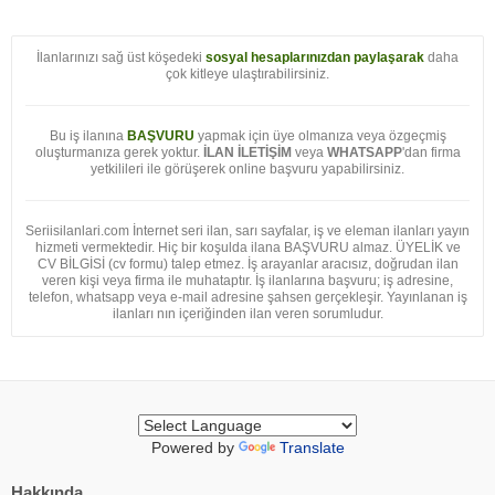
İlanlarınızı sağ üst köşedeki
sosyal hesaplarınızdan paylaşarak
daha
çok kitleye ulaştırabilirsiniz.
Bu iş ilanına
BAŞVURU
yapmak için üye olmanıza veya özgeçmiş
oluşturmanıza gerek yoktur.
İLAN İLETİŞİM
veya
WHATSAPP
'dan firma
yetkilileri ile görüşerek online başvuru yapabilirsiniz.
Seriisilanlari.com İnternet seri ilan, sarı sayfalar, iş ve eleman ilanları yayın
hizmeti vermektedir. Hiç bir koşulda ilana BAŞVURU almaz. ÜYELİK ve
CV BİLGİSİ (cv formu) talep etmez. İş arayanlar aracısız, doğrudan ilan
veren kişi veya firma ile muhataptır. İş ilanlarına başvuru; iş adresine,
telefon, whatsapp veya e-mail adresine şahsen gerçekleşir. Yayınlanan iş
ilanları nın içeriğinden ilan veren sorumludur.
Powered by
Translate
Hakkında