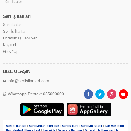
Tüm İlçeler
Seri İş İlanları
Seri ilanlar
Seri İş İlanları
Ücretsiz İş İlanı Ver
Kayıt ol
Giriş Yap
BİZE ULAŞIN
info@seriisilanlari.com
Whatsapp Destek: 055000000
seri iş ilanları
|
seri ilanlar
|
seri ilan
|
seri iş ilanı
|
seri ilan sitesi
|
ilan ver
|
seri
ilan siteleri
|
ilan sitesi
|
ilan ekle
|
ücretsiz ilan ver
|
ücretsiz iş ilanı ver
|
iş