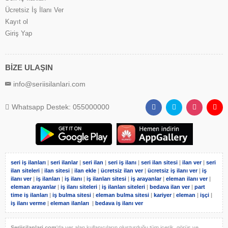
Ücretsiz İş İlanı Ver
Kayıt ol
Giriş Yap
BİZE ULAŞIN
info@seriisilanlari.com
Whatsapp Destek: 055000000
seri iş ilanları
|
seri ilanlar
|
seri ilan
|
seri iş ilanı
|
seri ilan sitesi
|
ilan ver
|
seri
ilan siteleri
|
ilan sitesi
|
ilan ekle
|
ücretsiz ilan ver
|
ücretsiz iş ilanı ver
|
iş
ilanı ver
|
iş ilanları
|
iş ilanı
|
iş ilanları sitesi
|
iş arayanlar
|
eleman ilanı ver
|
eleman arayanlar
|
iş ilanı siteleri
|
iş ilanları siteleri
|
bedava ilan ver
|
part
time iş ilanları
|
iş bulma sitesi
|
eleman bulma sitesi
|
kariyer
|
eleman
|
işçi
|
iş ilanı verme
|
eleman ilanları
|
bedava iş ilanı ver
Seriisilanlari.com
'da yer alan kullanıcıların oluşturduğu tüm içerik, görüş ve