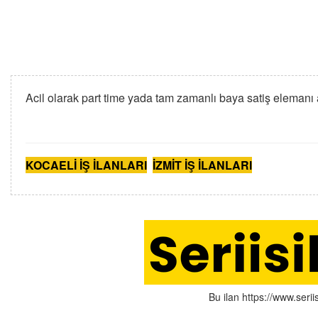
Acil olarak part time yada tam zamanlı baya satiş elemanı
KOCAELİ İŞ İLANLARI
İZMİT İŞ İLANLARI
Bu ilan https://www.serii